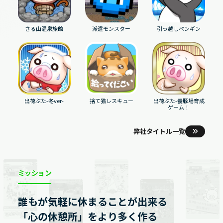
さる山温泉旅館
派遣モンスター
引っ越しペンギン
出荷ぶた-冬ver-
捨て猫レスキュー
出荷ぶた-養豚場育成
ゲーム！
弊社タイトル一覧
ミッション
誰もが気軽に休まることが出来る
「心の休憩所」をより多く作る